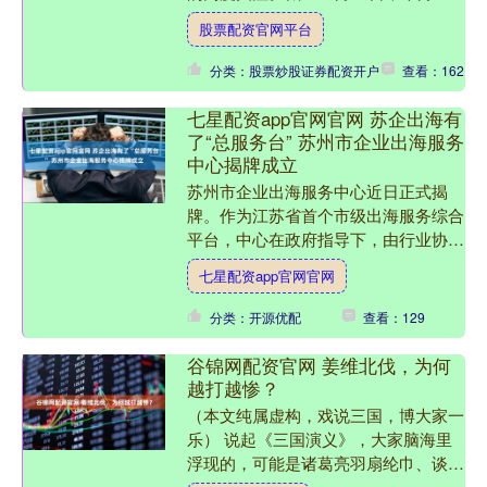
有超过454家上市公司获得机构调研，
股票配资官网平台
且不少头部知名私募、....
分类：股票炒股证券配资开户
查看：162
七星配资app官网官网 苏企出海有
了“总服务台” 苏州市企业出海服务
中心揭牌成立
苏州市企业出海服务中心近日正式揭
牌。作为江苏省首个市级出海服务综合
平台，中心在政府指导下，由行业协会
发起，龙头企业参与，有效整合社会各
七星配资app官网官网
界优质资源，构建起一个开放....
分类：开源优配
查看：129
谷锦网配资官网 姜维北伐，为何
越打越惨？
（本文纯属虚构，戏说三国，博大家一
乐） 说起《三国演义》，大家脑海里
浮现的，可能是诸葛亮羽扇纶巾、谈笑
间樯橹灰飞烟灭的潇洒，也可能是关羽