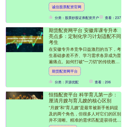
大家剖析合肥地区的单招培训机构，并
诚信股票配资官网
为大家提供参考建议。 一....
分类：股票炒股证券配资开户
查看：237
期货配资网平台 安徽库课专升本
亮点多：定制化学习计划适配不同
考生
在安徽专升本竞争日益激烈的当下，考
生基础参差不齐、学习需求各异成为普
遍痛点。如何打破"一刀切"的传统教学
模式，实现精准高效的备考？安徽库课
期货配资网平台
专升本创新推出的"定制....
分类：开源优配
查看：206
恒指配资平台 科学育儿第一步：
厘清月嫂与育儿嫂的核心区别
“月嫂”和“育儿嫂”是最常被新手爸妈提
及的两个角色，但很多人对它们的区别
并不清晰。精准的需求匹配是获得优质
服务的第一步。本文将为您详细解析两