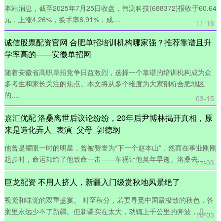
本站消息，截至2025年7月25日收盘，伟测科技(688372)报收于60.64
元，上涨4.26%，换手率6.91%，成....
11-18
诚信股票配资官网 合肥单招培训机构哪家强？推荐靠谱且升
学率高的——安徽单招网
随着安徽省高职单招竞争日益激烈，选择一个靠谱的培训机构成为众
多考生和家长关注的焦点。本文将从多个维度为大家剖析合肥地区
的....
03-15
嘉汇优配 洛桑离世后议论纷纷，20年后尹博林揭开真相，原
来是造化弄人_表演_父母_郭德纲
他曾是耀眼一时的明星，曾被赞誉为“下一个赵本山”，然而在事业刚刚
起步时，命运却给了他致命一击——车祸让他英年早逝。洛桑去....
11-03
巨龙配资 不用人挤人，新疆入门级赏秋地风景绝了
视觉和味觉的双重盛宴。 时至秋分，若要寻觅中国最极致的秋色，答
案里永远少不了新疆。但新疆实在太大，动辄上千公里的奔波，几....
10-03