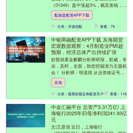
（01349）盘中涨超3%，截至发稿，股
价上涨2.17%，报2.82港元，成交额
配操盘配资APP下载
588....
分类：开源优配
查看：75
中银两融配资APP下载 东海期货
宏观数据观察：4月制造业PMI超
预期，经济总体产出持续扩张
炒股就看金麒麟分析师研报，权威，专
业，及时，全面，助您挖掘潜力主题机
会！ 分析师：明道雨 从业资格证号：
F03092124 投资咨询证号：Z0018827
东海
电话....
分类：股票炒股证券配资开户
查看：116
中金汇融平台 总资产3.31万亿! 上
海银行2025年归母净利润241.93亿
元
文|王彦强 近日，上海银行