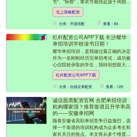
节”、“秋祭”，寒衣节相传起源于周朝，
当时寒衣节被称为“授衣节”，宋朝将这
北上策略配资
一习俗移至十月朔....
分类：开源优配
查看：84
杠杆配资公司APP下载 长沙耀华
单招培训学校读书日期！
耀华单招培训，是我做过最正确的决定
作为一名刚刚经历完单招考试，成功被
心仪院校录取的学生，我特别想跟大家
分享在长沙耀华单招培训的这段难忘时
杠杆配资公司APP下载
光。毫不夸张地说，选择....
分类：在线证券配资
查看：120
诚信股票配资官网 合肥单招培训
机构哪家强？推荐靠谱且升学率高
的——安徽单招网
随着安徽省高职单招竞争日益激烈，选
择一个靠谱的培训机构成为众多考生和
家长关注的焦点。本文将从多个维度为