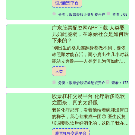
恒指配资平台
者的核心不同，并提供....
分类：股票炒股证券配资开户
查看：68
广东股票配资网APP下载 人类婴
儿如此脆弱，在原始社会是如何活
下来的？
“刚出生的婴儿连翻身都做不到，要依
赖照顾才能存活；而小鹿出生几小时就
能站立奔跑——人类婴儿为何如此‘脆
弱’？在食物短缺、天敌环伺的原始社
人类
会，他们又如何活下来？”....
分类：股票炒股证券配资开户
查看：178
股票杠杆交易平台 化疗后多吃软
烂面条，真的太舒服
老爸化疗那阵，看着他端着碗却没胃口
的样子，我心都揪成一团😣 医生反复
强调要吃软烂好消化的，这阵子我在医
院跟其他家属偷师 + 自己琢磨，终于
股票杠杆交易平台