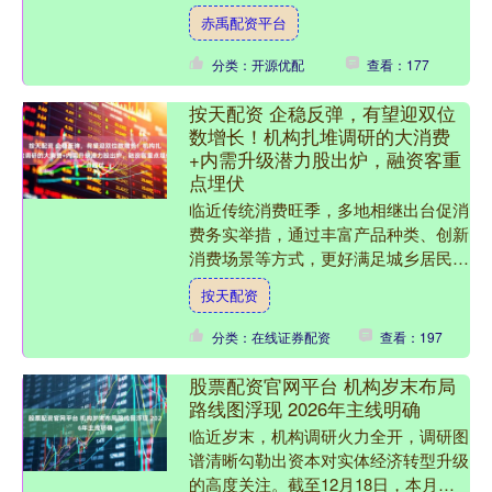
我们翻开这家明星科技公司的招股书时
赤禹配资平台
却发现，这是一家“....
分类：开源优配
查看：177
按天配资 企稳反弹，有望迎双位
数增长！机构扎堆调研的大消费
+内需升级潜力股出炉，融资客重
点埋伏
临近传统消费旺季，多地相继出台促消
费务实举措，通过丰富产品种类、创新
消费场景等方式，更好满足城乡居民节
日需求。 大消费板块企稳反弹 从资本
按天配资
市场来看，大消费板块呈....
分类：在线证券配资
查看：197
股票配资官网平台 机构岁末布局
路线图浮现 2026年主线明确
临近岁末，机构调研火力全开，调研图
谱清晰勾勒出资本对实体经济转型升级
的高度关注。截至12月18日，本月已