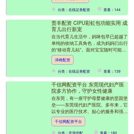
摸出了让老爸吃得香的法....
分类：在线证券配资
查看：144
责丰配资 CIPU彩虹包功能实用 成
育儿出行新宠
在当代育儿生活中，妈咪包早已超越了
单纯的收纳工具角色，成为妈妈们出行
的“移动育儿站”。面对宝宝随时可能需
要的奶瓶、尿布、湿巾、辅食等物品，
泽峰配资
一款功能实用的育儿包推....
分类：在线证券配资
查看：139
千信网配资平台 东莞现代妇产医
院多方协作，守护女性健康
在东莞，有一座守护母婴健康的坚固堡
垒——东莞现代妇产医院。多年来，它
以专业的医疗技术、贴心的服务和强烈
的社会责任感，在当地百姓心中树立了
千信网配资平台
卓越的口碑，成为无数家庭....
分类：开源优配
查看：180