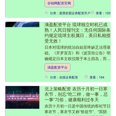
谷锦网配资官网
千里走单骑、忠义无双的豪....
分类：股票炒股证券配资开户
查看：120
满盈配资平台 琉球独立时机已成
熟！人民日报刊文：无任何国际条
约规定琉球主权属日，美日私相授
受无效！
日本对琉球的统治自始至终缺乏法理基
础。《开罗宣言》和《波茨坦公告》明
确规定日本主权仅限于本土四岛，而美
国在1972年将琉球行政权私自移交日
满盈配资平台
本的行为，严重违背了二....
分类：在线证券配资
查看：164
北上策略配资 农历十月初一日寒
衣节，别忘“吃二样，做一事，忌
一事”习俗，健康顺利过冬天
农历十月初一日是中国传统的祭祀节日
寒衣节，寒衣节又称“祭祖节”、“冥阴