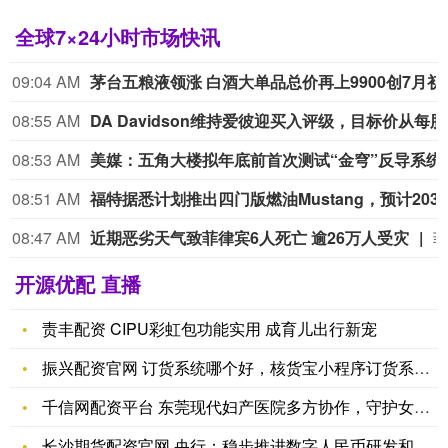
全球7×24小时市场快讯
09:04 AM
茅台五粮液领涨 白
08:55 AM
DA Da
08:53 AM
美媒：五角大楼拟
08:51 AM
08:47 AM
近期恶劣天气致菲律宾6人死亡 逾26万人受灾
开源优配 直播
责丰配资 CIPU彩虹包功能实用 成育儿出行新宠
振兴配资官网 订货系统哪个好，核货宝小程序订货系统搭赠灵活+
千信网配资平台 东莞现代妇产医院多方协作，守护女性健康
长沙期货配资官网 央行：稳步推进数字人民币研发和应用