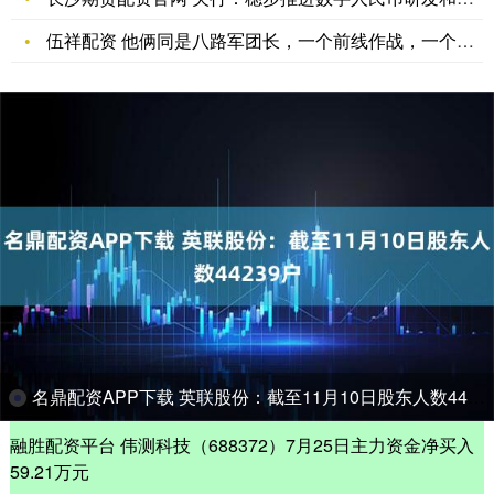
伍祥配资 他俩同是八路军团长，一个前线作战，一个留守后方，战
名鼎配资APP下载 英联股份：截至11月10日股东人数44239户
融胜配资平台 伟测科技（688372）7月25日主力资金净买入
59.21万元