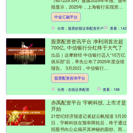
（601229.SH）披露2025年年报。据年
报显示，2025年，上海银行实现营业
收入547.61亿元，同比增长3.35%；实
中金汇融平台
现归母净....
分类：股票炒股证券配资开户
查看：142
股票配资资讯平台 净利润首次超
700亿, 中信银行分红终于大气了
出品｜达摩财经 中信银行迈入“10万亿
俱乐部”后，率先公布了2025年度业绩
报告。 3月20日，中信银行
（601998.SH）发布公告显示，2025年
股票配资咨询平台
全年，该行....
分类：在线证券配资
查看：198
赤禹配资平台 宇树科技, 上市才是
开始
21世纪经济报道记者赵云帆报道 3月20
日，宇树科技在预审两轮后，终于通过
招股书向公众揭开其神秘的面纱。而当